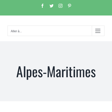
Passer
Facebook
Twitter
Instagram
Pinterest
au
contenu
Aller à...
Alpes-Maritimes